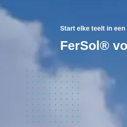
Start elke teelt in ee
FerSol® vo