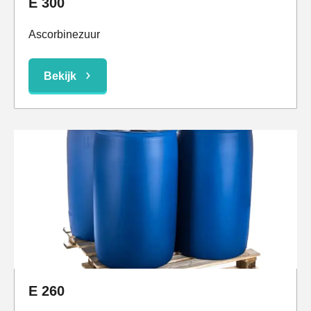
E 300
Ascorbinezuur
Bekijk
E 260