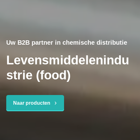
Uw B2B partner in chemische distributie
Levensmiddelenindu
strie (food)
Naar producten