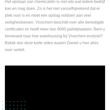
Het opslaan van chemicaliën is niet iets wat iedere bedrijf
kan en mag doen. Zo is het niet vanzelfsprekend dat er
plek voor is en moet een opslag voldoen aan veel
veiligheidseisen. Vivochem beschikt over alle benodigde
certificaten en heeft meer dan 9000 palletplaatsen. Bent u
benieuwd naar hoe warehousing bij Vivochem eruitziet?
Bekijk dan deze korte video waarin Daniel u hier alles
over vertelt.