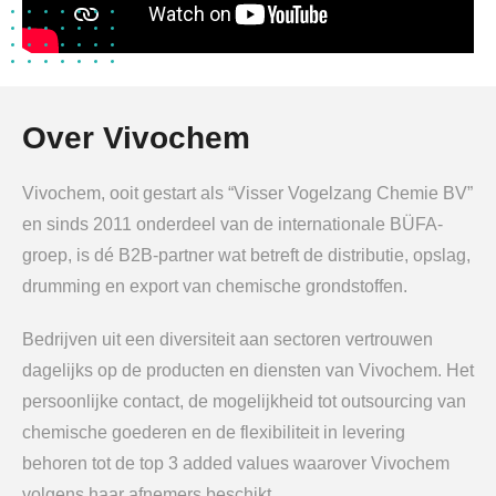
Over Vivochem
Vivochem, ooit gestart als “Visser Vogelzang Chemie BV”
en sinds 2011 onderdeel van de internationale BÜFA-
groep, is dé B2B-partner wat betreft de distributie, opslag,
drumming en export van chemische grondstoffen.
Bedrijven uit een diversiteit aan sectoren vertrouwen
dagelijks op de producten en diensten van Vivochem. Het
persoonlijke contact, de mogelijkheid tot outsourcing van
chemische goederen en de flexibiliteit in levering
behoren tot de top 3 added values waarover Vivochem
volgens haar afnemers beschikt.