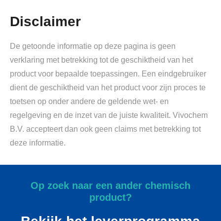
Disclaimer
De getoonde informatie op deze pagina is geen
verklaring met betrekking tot de geschiktheid van het
product voor bepaalde toepassingen. Een eindgebruiker
dient de geschiktheid van het product voor zijn proces te
toetsen op onder andere de geldende wet- en
regelgeving en de inzet van de juiste kwaliteit. Vivochem
B.V. accepteert dan ook geen claims met betrekking tot
deze informatie.
Op zoek naar een ander chemisch
product?