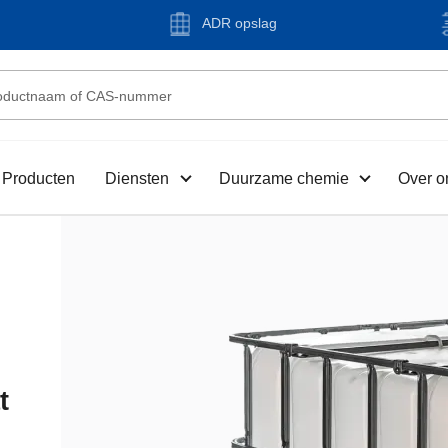
ADR opslag
Producten
Diensten
Duurzame chemie
Over o
t