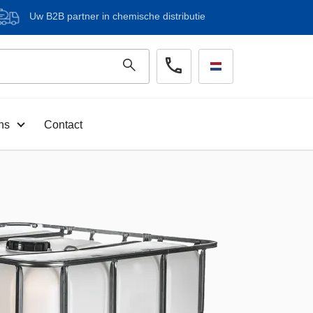
Uw B2B partner in chemische distributie
ns
Contact