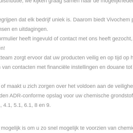
distributie; we kijken graag samen naar de mogelijkhede
egrijpen dat elk bedrijf uniek is. Daarom biedt Vivochem
nsen en uitdagingen.
formulier heeft ingevuld of contact met ons heeft gezoch
n!
tteam zorgt ervoor dat uw producten veilig en op tijd o
n van contacten met financiële instellingen en douane t
 of maakt u zich zorgen over het voldoen aan de veilig
ieden ADR-conforme opslag voor uw chemische grondstof
 4.1, 5.1, 6.1, 8 en 9.
mogelijk is om u zo snel mogelijk te voorzien van chemi