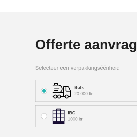
Offerte aanvra
Selecteer een verpakkingséénheid
Bulk
20.000 ltr
IBC
1000 ltr