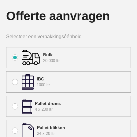
Offerte aanvragen
Selecteer een verpakkingséénheid
Bulk
20.000 ltr
IBC
1000 ltr
Pallet drums
4 x 200 ltr
Pallet blikken
24 x 20 ltr