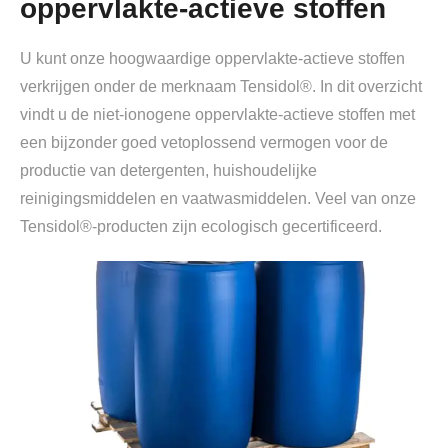
oppervlakte-actieve stoffen
U kunt onze hoogwaardige oppervlakte-actieve stoffen
verkrijgen onder de merknaam Tensidol®. In dit overzicht
vindt u de niet-ionogene oppervlakte-actieve stoffen met
een bijzonder goed vetoplossend vermogen voor de
productie van detergenten, huishoudelijke
reinigingsmiddelen en vaatwasmiddelen. Veel van onze
Tensidol®-producten zijn ecologisch gecertificeerd.