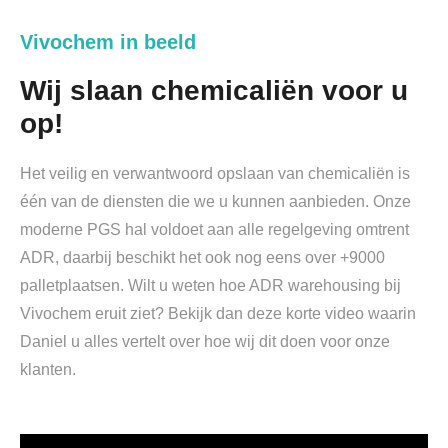
Vivochem in beeld
Wij slaan chemicaliën voor u
op!
Het veilig en verwantwoord opslaan van chemicaliën is
één van de diensten die we u kunnen aanbieden. Onze
moderne PGS hal voldoet aan alle regelgeving omtrent
ADR, daarbij beschikt het ook nog eens over +9000
palletplaatsen. Wilt u weten hoe ADR warehousing bij
Vivochem eruit ziet? Bekijk dan deze korte video waarin
Daniel u alles vertelt over hoe wij dit doen voor onze
klanten.