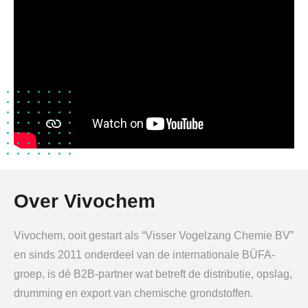
Over Vivochem
Vivochem, ooit gestart als “Visser Vogelzang Chemie BV”
en sinds 2011 onderdeel van de internationale BÜFA-
groep, is dé B2B-partner wat betreft de distributie, opslag,
drumming en export van chemische grondstoffen.